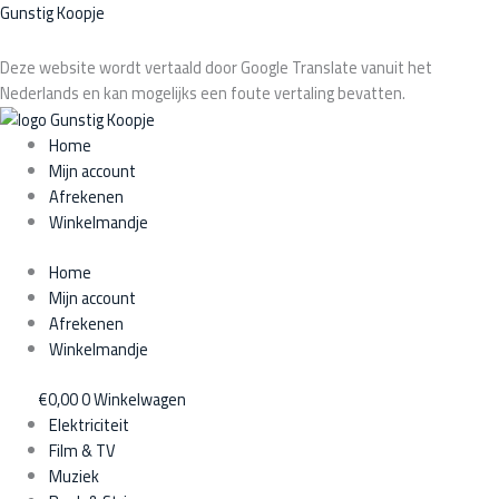
Ga
Producten
Gunstig Koopje
naar
zoeken
de
Deze website wordt vertaald door Google Translate vanuit het
inhoud
Nederlands en kan mogelijks een foute vertaling bevatten.
Home
Mijn account
Afrekenen
Winkelmandje
Home
Mijn account
Afrekenen
Winkelmandje
€
0,00
0
Winkelwagen
Elektriciteit
Film & TV
Muziek