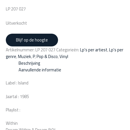
LP 207 027
Uitverkocht
Artikelnummer:
LP 207 027
Categorieën:
Lp's per artiest
,
Lp's per
genre
,
Muziek
,
P
,
Pop & Disco
,
Vinyl
Beschrijving
Aanvullende informatie
Label : Island
Jaartal : 1985
Playlist :
Within
Dream Within A Dream 8:04