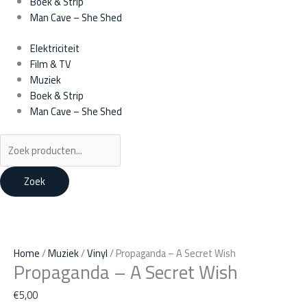
Boek & Strip
Man Cave – She Shed
Elektriciteit
Film & TV
Muziek
Boek & Strip
Man Cave – She Shed
Zoek
Oorspronkelijke
Huidige
prijs
prijs
was:
is:
Home
/
Muziek
/
Vinyl
/ Propaganda – A Secret Wish
Propaganda – A Secret Wish
€7,50.
€7,00.
€
5,00