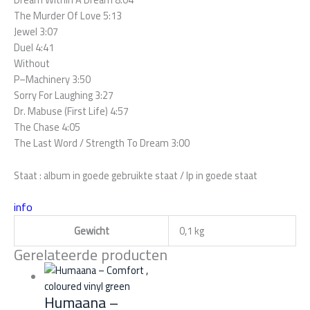
The Murder Of Love 5:13
Jewel 3:07
Duel 4:41
Without
P–Machinery 3:50
Sorry For Laughing 3:27
Dr. Mabuse (First Life) 4:57
The Chase 4:05
The Last Word / Strength To Dream 3:00
Staat : album in goede gebruikte staat / lp in goede staat
info
Gewicht
0,1 kg
Gerelateerde producten
Humaana ‎–