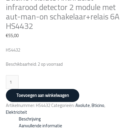
module
infrarood detector 2 module met
met
aut-man-on schakelaar+relais 6A
aut-
HS4432
man-
on
€
55,00
schakelaar+relais
6A
HS4432
HS4432
aantal
Beschikbaarheid:
2 op voorraad
Toevoegen aan winkelwagen
Artikelnummer:
HS4432
Categorieën:
Axolute
,
Bticino
,
Elektriciteit
Beschrijving
Aanvullende informatie