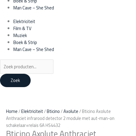
Boek & Strip
Man Cave – She Shed
Elektriciteit
Film & TV
Muziek
Boek & Strip
Man Cave – She Shed
Zoek
Bticino
Oorspronkelijke
Oorspronkelijke
Huidige
Huidige
Axolute
prijs
prijs
prijs
prijs
Anthraciet
was:
was:
is:
is:
Home
/
Elektriciteit
/
Bticino
/
Axolute
/ Bticino Axolute
infrarood
€4,25.
€3,00.
€3,75.
€2,50.
Anthraciet infrarood detector 2 module met aut-man-on
detector
schakelaar+relais 6A HS4432
Bticino Axolute Anthraciet
2