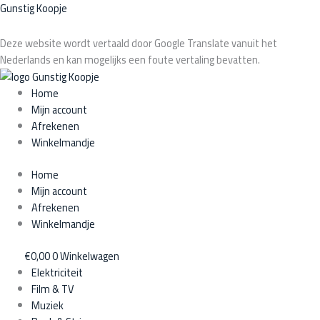
Ga
Producten
Gunstig Koopje
naar
zoeken
de
Deze website wordt vertaald door Google Translate vanuit het
inhoud
Nederlands en kan mogelijks een foute vertaling bevatten.
Home
Mijn account
Afrekenen
Winkelmandje
Home
Mijn account
Afrekenen
Winkelmandje
€
0,00
0
Winkelwagen
Elektriciteit
Film & TV
Muziek